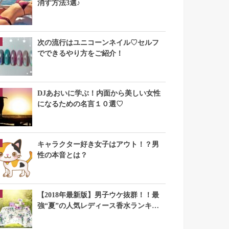
消す方法3選♪
次の流行はユニコーンネイル♡セルフ
でできるやり方をご紹介！
DJあおいに学ぶ！内面から美しい女性
になるための名言１０選♡
キャラクター好き女子はアウト！？男
性の本音とは？
【2018年最新版】男子ウケ抜群！！最
強“夏”の人気レディース香水ランキン
グTOP10