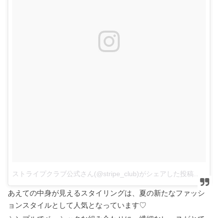
ストライプクラブ公式さん(@stripe_club)がシェアした投稿
–
2
あえての中身が見えるスタイリングは、夏の新たなファッシ
ョンスタイルとして人気となっています♡