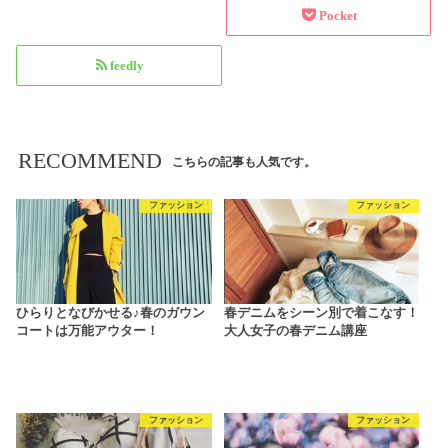
Pocket
feedly
RECOMMEND
こちらの記事も人気です。
ファッション
ファッション
ひらりとなびかせる♪春のガウン
春デニムをシーン別で着こなす！
コートは万能アウター！
大人女子の春デニム講座
ファッション
ファッション