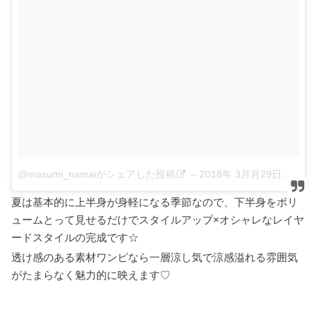
@masumi_namaiがシェアした投稿
–
2018年 3月月29日午前7時01分PDT
夏は基本的に上半身が身軽になる季節なので、下半身をボリ
ュームとって見せるだけでスタイルアップ×オシャレなレイヤ
ードスタイルの完成です☆
透け感のある素材ワンピなら一層涼し気で涼感溢れる雰囲気
がたまらなく魅力的に映えます♡