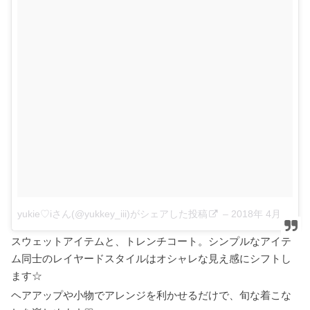
yukie♡iさん(@yukkey_iii)がシェアした投稿
–
2018年 4月月2日午後4時57分PDT
スウェットアイテムと、トレンチコート。シンプルなアイテ
ム同士のレイヤードスタイルはオシャレな見え感にシフトし
ます☆
ヘアアップや小物でアレンジを利かせるだけで、旬な着こな