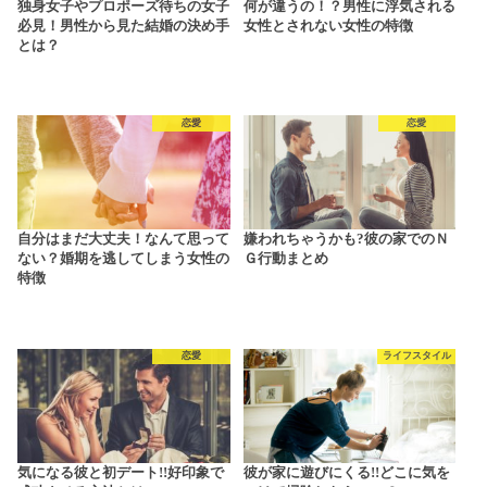
独身女子やプロポーズ待ちの女子
何が違うの！？男性に浮気される
必見！男性から見た結婚の決め手
女性とされない女性の特徴
とは？
恋愛
恋愛
自分はまだ大丈夫！なんて思って
嫌われちゃうかも?彼の家でのＮ
ない？婚期を逃してしまう女性の
Ｇ行動まとめ
特徴
恋愛
ライフスタイル
気になる彼と初デート!!好印象で
彼が家に遊びにくる!!どこに気を