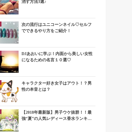
消す方法3選♪
次の流行はユニコーンネイル♡セルフ
でできるやり方をご紹介！
DJあおいに学ぶ！内面から美しい女性
になるための名言１０選♡
キャラクター好き女子はアウト！？男
性の本音とは？
【2018年最新版】男子ウケ抜群！！最
強“夏”の人気レディース香水ランキン
グTOP10