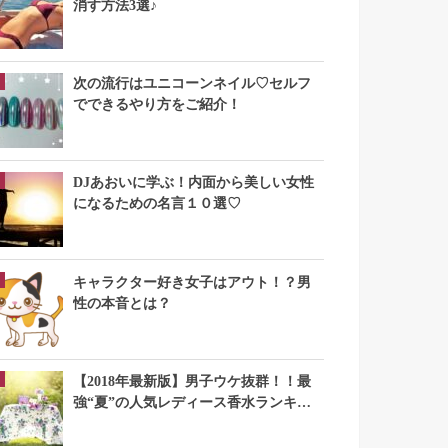
消す方法3選♪
次の流行はユニコーンネイル♡セルフ
でできるやり方をご紹介！
DJあおいに学ぶ！内面から美しい女性
になるための名言１０選♡
キャラクター好き女子はアウト！？男
性の本音とは？
【2018年最新版】男子ウケ抜群！！最
強“夏”の人気レディース香水ランキン
グTOP10