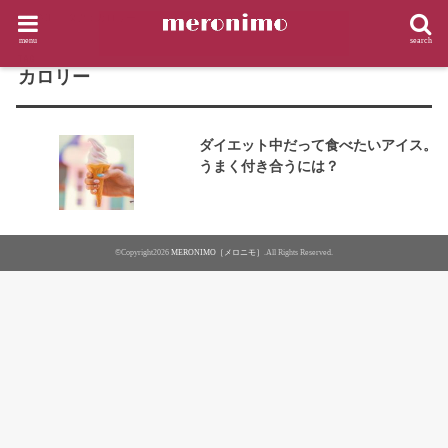
HOME
タグ : カロリー
menu
search
TAG
カロリー
ダイエット中だって食べたいアイス。
うまく付き合うには？
©Copyright2026
MERONIMO［メロニモ］
.All Rights Reserved.