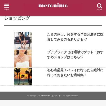
HOME
タグ : ショッピング
menu
search
TAG
ショッピング
たまの休日、何をする？自分磨きに投
資してみるのもありかも♡
プチプラアクセは通販でゲット！おす
すめショップはこちら♡
初心者必見！ハワイに行ったら絶対に
行っておきたいお店特集！
©Copyright2026
MERONIMO［メロニモ］
.All Rights Reserved.