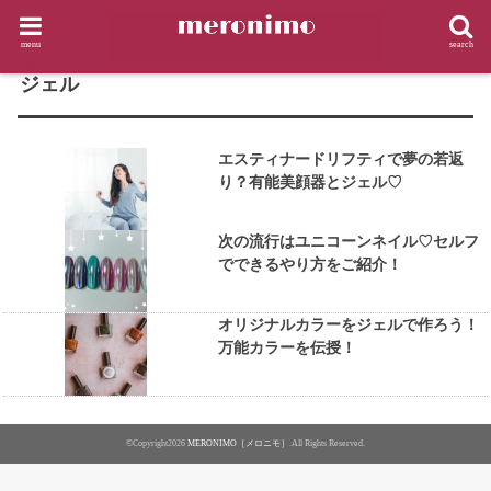
HOME
タグ : ジェル
menu
search
TAG
ジェル
エスティナードリフティで夢の若返
り？有能美顔器とジェル♡
次の流行はユニコーンネイル♡セルフ
でできるやり方をご紹介！
オリジナルカラーをジェルで作ろう！
万能カラーを伝授！
©Copyright2026
MERONIMO［メロニモ］
.All Rights Reserved.