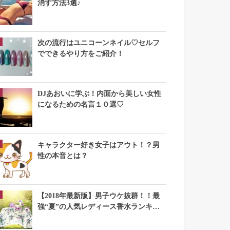
消す方法3選♪
次の流行はユニコーンネイル♡セルフ
でできるやり方をご紹介！
DJあおいに学ぶ！内面から美しい女性
になるための名言１０選♡
キャラクター好き女子はアウト！？男
性の本音とは？
【2018年最新版】男子ウケ抜群！！最
強“夏”の人気レディース香水ランキン
グTOP10