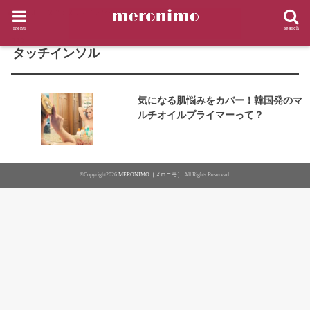
HOME
タグ : タッチインソル
menu
search
TAG
タッチインソル
気になる肌悩みをカバー！韓国発のマ
ルチオイルプライマーって？
©Copyright2026
MERONIMO［メロニモ］
.All Rights Reserved.