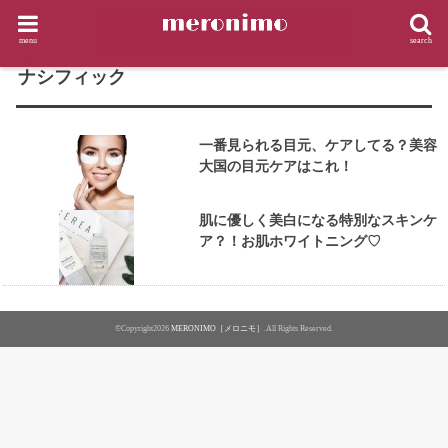
HOME
タグ : ナシフィック
menu
search
TAG
ナシフィック
一番見られる目元、ケアしてる？美容
大国の目元ケアはこれ！
肌に優しく美白になる特別なスキンケ
ア？！お肌ホワイトニング♡
©Copyright2026
MERONIMO［メロニモ］
.All Rights Reserved.