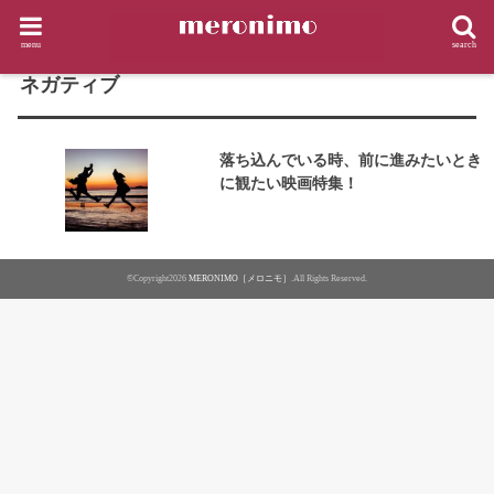
HOME
タグ : ネガティブ
menu
search
TAG
ネガティブ
落ち込んでいる時、前に進みたいとき
に観たい映画特集！
©Copyright2026
MERONIMO［メロニモ］
.All Rights Reserved.