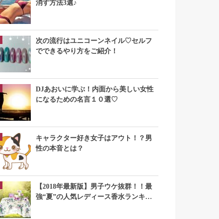
消す方法3選♪
次の流行はユニコーンネイル♡セルフ
でできるやり方をご紹介！
DJあおいに学ぶ！内面から美しい女性
になるための名言１０選♡
キャラクター好き女子はアウト！？男
性の本音とは？
【2018年最新版】男子ウケ抜群！！最
強“夏”の人気レディース香水ランキン
グTOP10