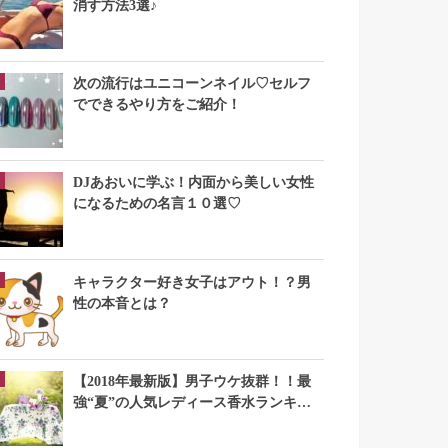
消す方法3選♪
次の流行はユニコーンネイル♡セルフ
でできるやり方をご紹介！
DJあおいに学ぶ！内面から美しい女性
になるための名言１０選♡
キャラクター好き女子はアウト！？男
性の本音とは？
【2018年最新版】男子ウケ抜群！！最
強“夏”の人気レディース香水ランキン
グTOP10