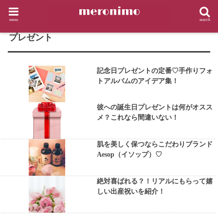
HOME
タグ : プレゼント
menu
search
TAG
プレゼント
記念日プレゼントの定番♡手作りフォ
トアルバムのアイデア集！
彼への誕生日プレゼントは何がオスス
メ？これなら間違いない！
肌を美しく保つならこだわりブランド
Aesop（イソップ）♡
絶対喜ばれる？！リアルにもらって嬉
しい出産祝いを紹介！