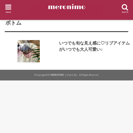
HOME
タグ : ボトム
menu
search
TAG
ボトム
いつでも旬な見え感に♡リブアイテム
がいつでも大人可愛い♪
©Copyright2026
MERONIMO［メロニモ］
.All Rights Reserved.