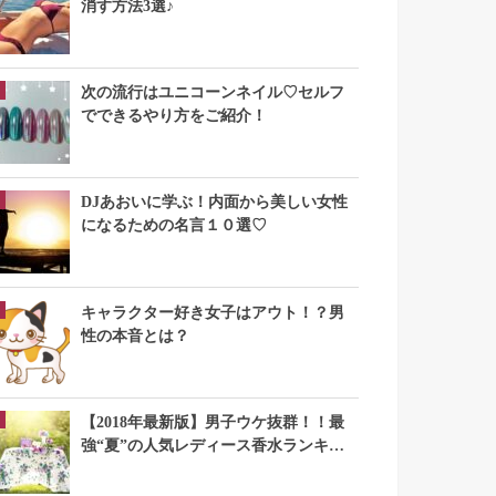
消す方法3選♪
次の流行はユニコーンネイル♡セルフ
でできるやり方をご紹介！
DJあおいに学ぶ！内面から美しい女性
になるための名言１０選♡
キャラクター好き女子はアウト！？男
性の本音とは？
【2018年最新版】男子ウケ抜群！！最
強“夏”の人気レディース香水ランキン
グTOP10