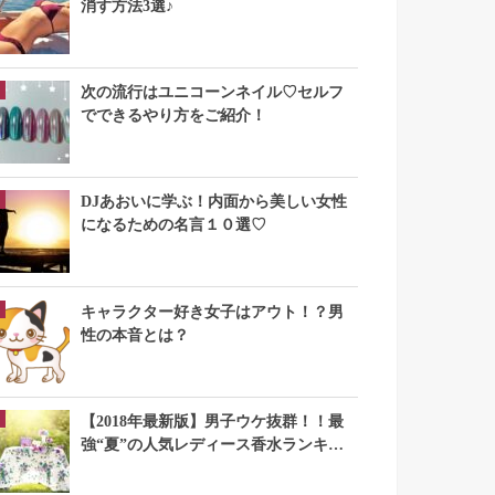
消す方法3選♪
次の流行はユニコーンネイル♡セルフ
でできるやり方をご紹介！
DJあおいに学ぶ！内面から美しい女性
になるための名言１０選♡
キャラクター好き女子はアウト！？男
性の本音とは？
【2018年最新版】男子ウケ抜群！！最
強“夏”の人気レディース香水ランキン
グTOP10