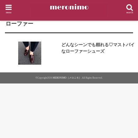
HOME
タグ : ローファー
menu
search
TAG
ローファー
どんなシーンでも頼れる♡マストバイ
なローファーシューズ
©Copyright2026
MERONIMO［メロニモ］
.All Rights Reserved.