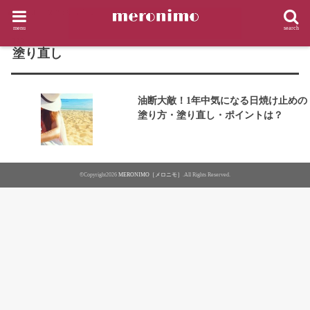
HOME
タグ : 塗り直し
menu
search
TAG
塗り直し
油断大敵！1年中気になる日焼け止めの
塗り方・塗り直し・ポイントは？
©Copyright2026
MERONIMO［メロニモ］
.All Rights Reserved.