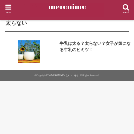
HOME
タグ : 太らない
menu
search
TAG
太らない
牛乳は太る？太らない？女子が気にな
る牛乳のヒミツ！
©Copyright2026
MERONIMO［メロニモ］
.All Rights Reserved.