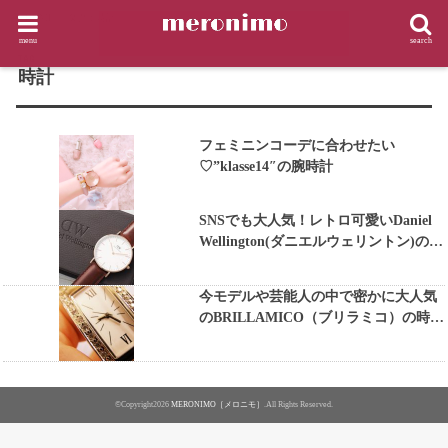
HOME
タグ : 時計
menu
search
TAG
時計
フェミニンコーデに合わせたい
♡”klasse14″の腕時計
SNSでも大人気！レトロ可愛いDaniel
Wellington(ダニエルウェリントン)の腕
時計
今モデルや芸能人の中で密かに大人気
のBRILLAMICO（ブリラミコ）の時計
♡
©Copyright2026
MERONIMO［メロニモ］
.All Rights Reserved.