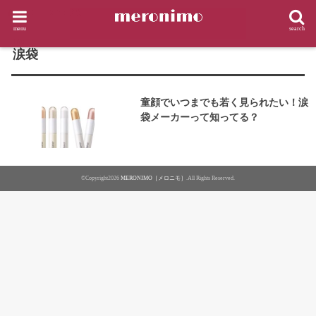
HOME
タグ : 涙袋
menu
search
TAG
涙袋
童顔でいつまでも若く見られたい！涙
袋メーカーって知ってる？
©Copyright2026
MERONIMO［メロニモ］
.All Rights Reserved.