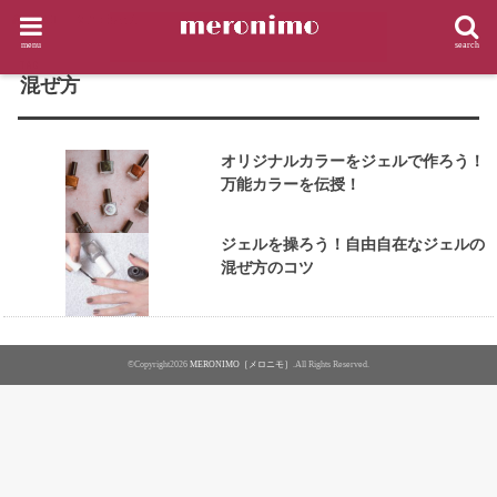
HOME
タグ : 混ぜ方
menu
search
TAG
混ぜ方
オリジナルカラーをジェルで作ろう！
万能カラーを伝授！
ジェルを操ろう！自由自在なジェルの
混ぜ方のコツ
©Copyright2026
MERONIMO［メロニモ］
.All Rights Reserved.