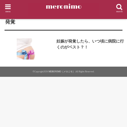
HOME
タグ : 発覚
menu
search
TAG
発覚
妊娠が発覚したら、いつ頃に病院に行
くのがベスト？！
©Copyright2026
MERONIMO［メロニモ］
.All Rights Reserved.