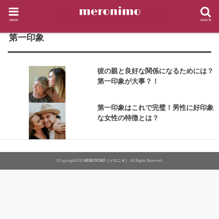
HOME
タグ : 第一印象
menu
search
TAG
第一印象
彼の親と良好な関係になるためには？
第一印象が大事？！
第一印象はこれで完璧！男性に好印象
な女性の特徴とは？
©Copyright2026
MERONIMO［メロニモ］
.All Rights Reserved.