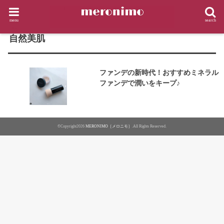
HOME
タグ : 自然美肌
menu
search
TAG
自然美肌
ファンデの新時代！おすすめミネラル
ファンデで潤いをキープ♪
©Copyright2026
MERONIMO［メロニモ］
.All Rights Reserved.