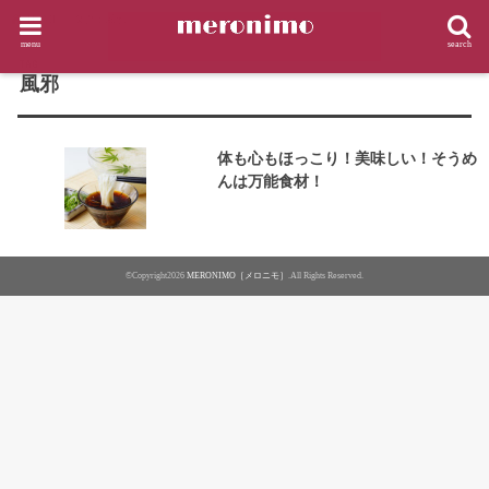
HOME
タグ : 風邪
menu
search
TAG
風邪
体も心もほっこり！美味しい！そうめ
んは万能食材！
©Copyright2026
MERONIMO［メロニモ］
.All Rights Reserved.