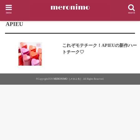
HOME
タグ : APIEU
menu
search
TAG
APIEU
これぞモテチーク！APIEUの新作ハー
トチーク♡
©Copyright2026
MERONIMO［メロニモ］
.All Rights Reserved.