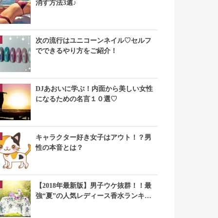
消す方法3選♪
次の流行はユニコーンネイル♡セルフ
でできるやり方をご紹介！
DJあおいに学ぶ！内面から美しい女性
になるための名言１０選♡
キャラクター好き女子はアウト！？男
性の本音とは？
【2018年最新版】男子ウケ抜群！！最
強“夏”の人気レディース香水ランキン
グTOP10