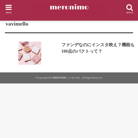
HOME
タグ : vavimello
menu
search
TAG
vavimello
ファンデなのにインスタ映え？機能も
100点のパクトって？
©Copyright2026
MERONIMO［メロニモ］
.All Rights Reserved.