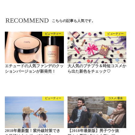
RECOMMEND
こちらの記事も人気です。
ビューティー
ビューティー
エチュードの人気ファンデのクッ
大人気のプチプラ＆時短コスメか
ションバージョンが新発売！
ら出た新色をチェック♡
ビューティー
コスメ/香水
2018年最新盤！紫外線対策でき
【2018年最新版】男子ウケ抜