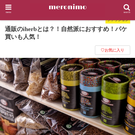
HOME
ファッション
通販のiherbとは？！自然派におすすめ！パケ買いも人気！
menu
search
ファッション
通販のiherbとは？！自然派におすすめ！パケ
買いも人気！
♡お気に入り