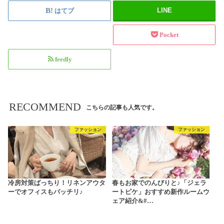
LINE
はてブ
Pocket
feedly
RECOMMEND
こちらの記事も人気です。
ファッション
ファッション
冷房対策ばっちり！リネンアウタ
春もお家でのんびりと♪「ジェラ
ーでオフィスもバッチリ♪
ートピケ」おすすめ新作ルームウ
ェア紹介&#…