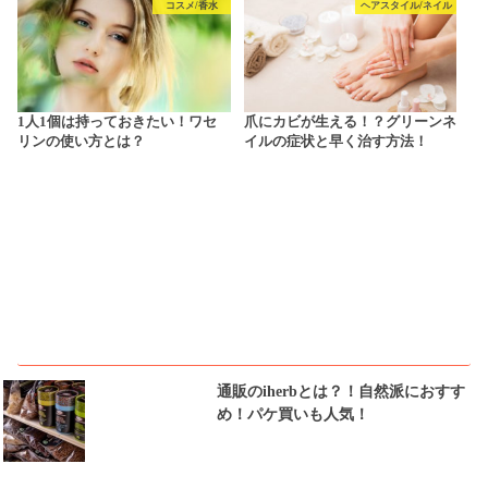
コスメ/香水
ヘアスタイル/ネイル
1人1個は持っておきたい！ワセ
爪にカビが生える！？グリーンネ
リンの使い方とは？
イルの症状と早く治す方法！
ピックアップ
通販のiherbとは？！自然派におすす
め！パケ買いも人気！