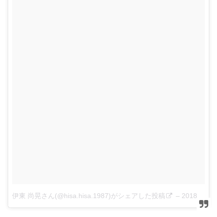
伊東 尚晃さん(@hisa.hisa.1987)がシェアした投稿
–
2018年 5月月3日午後11時11分PDT