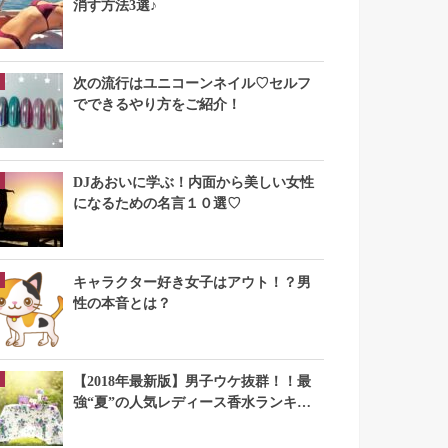
消す方法3選♪
次の流行はユニコーンネイル♡セルフ
でできるやり方をご紹介！
DJあおいに学ぶ！内面から美しい女性
になるための名言１０選♡
キャラクター好き女子はアウト！？男
性の本音とは？
【2018年最新版】男子ウケ抜群！！最
強“夏”の人気レディース香水ランキン
グTOP10