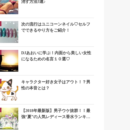
消す方法3選♪
次の流行はユニコーンネイル♡セルフ
でできるやり方をご紹介！
DJあおいに学ぶ！内面から美しい女性
になるための名言１０選♡
キャラクター好き女子はアウト！？男
性の本音とは？
【2018年最新版】男子ウケ抜群！！最
強“夏”の人気レディース香水ランキン
グTOP10