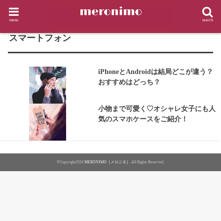
HOME
タグ : スマートフォン
menu
search
TAG
スマートフォン
iPhoneとAndroidは結局どこが違う？
おすすめはどっち？
小物まで可愛く♡オシャレ女子にも人
気のスマホケースをご紹介！
©Copyright2026
MERONIMO［メロニモ］
.All Rights Reserved.