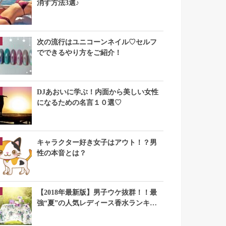
消す方法3選♪
次の流行はユニコーンネイル♡セルフ
でできるやり方をご紹介！
DJあおいに学ぶ！内面から美しい女性
になるための名言１０選♡
キャラクター好き女子はアウト！？男
性の本音とは？
【2018年最新版】男子ウケ抜群！！最
強“夏”の人気レディース香水ランキン
グTOP10