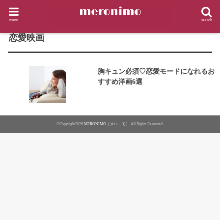
HOME
タグ : 恋愛映画
menu
search
TAG
恋愛映画
胸キュン必須♡恋愛モードになれるお
すすめ洋画6選
©Copyright2026
MERONIMO［メロニモ］
.All Rights Reserved.