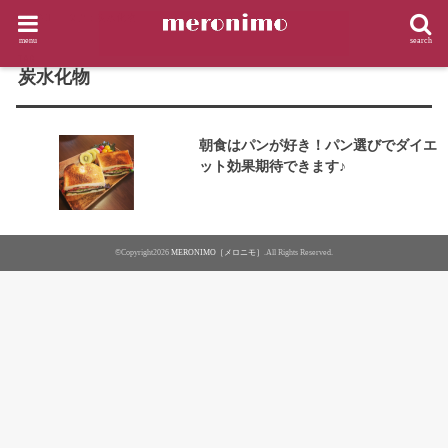
HOME
タグ : 炭水化物
menu
search
TAG
炭水化物
朝食はパンが好き！パン選びでダイエ
ット効果期待できます♪
©Copyright2026
MERONIMO［メロニモ］
.All Rights Reserved.