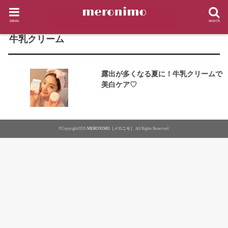
HOME
タグ : 牛乳クリーム
menu
search
TAG
牛乳クリーム
露出が多くなる夏に！牛乳クリームで
美白ケア♡
©Copyright2026
MERONIMO［メロニモ］
.All Rights Reserved.