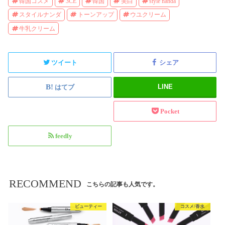
韓国コスメ
3CE
韓国
美白
style nanda
スタイルナンダ
トーンアップ
ウユクリーム
牛乳クリーム
ツイート
シェア
LINE
はてブ
Pocket
feedly
RECOMMEND
こちらの記事も人気です。
ビューティー
コスメ/香水