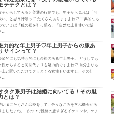
モテテクとは？
女子からしてみると普通の行動でも、男子から見れば「可
愛い」と思う行動って たくさんありますよね♡ 古典的なも
のでいえば「服の裾を引っ張る」「自然な上目使いで話
さ…
魅力的な年上男子♡年上男子からの脈あ
りサインって？
経済的にも気持ち的にも余裕のある年上男子。 どうしても
女性からすると同世代よりも魅力的ですよね♡ 自分よりも
年上と聞いただけでグッとくる女性もいますし、その佇
ま…
オタク系男子は結婚に向いてる！その魅
力とは？
若い頃にたくさん恋愛をして、色々なころを学ぶ機会があ
りましたよね。 その中で性格の悪すぎるイケメンや、ケチ