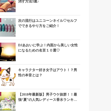
消す方法3選♪
次の流行はユニコーンネイル♡セルフ
でできるやり方をご紹介！
DJあおいに学ぶ！内面から美しい女性
になるための名言１０選♡
キャラクター好き女子はアウト！？男
性の本音とは？
【2018年最新版】男子ウケ抜群！！最
強“夏”の人気レディース香水ランキン
グTOP10