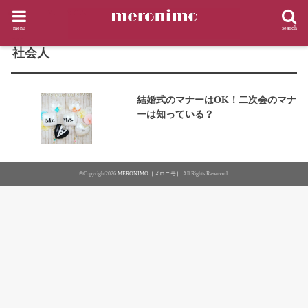
HOME
タグ : 社会人
menu
search
TAG
社会人
結婚式のマナーはOK！二次会のマナ
ーは知っている？
©Copyright2026
MERONIMO［メロニモ］
.All Rights Reserved.