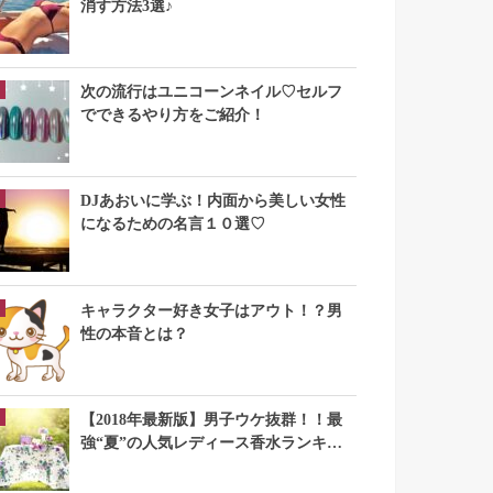
消す方法3選♪
次の流行はユニコーンネイル♡セルフ
でできるやり方をご紹介！
DJあおいに学ぶ！内面から美しい女性
になるための名言１０選♡
キャラクター好き女子はアウト！？男
性の本音とは？
【2018年最新版】男子ウケ抜群！！最
強“夏”の人気レディース香水ランキン
グTOP10