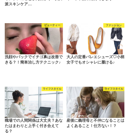
派スキンケア…
ビューティー
ファッション
洗顔やパックでイチゴ鼻は改善で
大人の定番バレエシューズ♡小柄
きる？！簡単治し方テクニック♪
女子でもオシャレに履ける♪
ライフスタイル
ライフスタイル
職場での人間関係は大丈夫？あな
産後に義理母と不仲になることは
たはまわりと上手く付き合えて
よくあること！仕方ない！？
る？