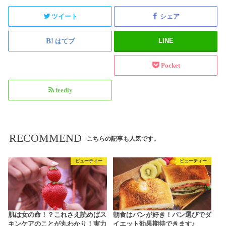
ツイート
シェア
LINE
はてブ
Pocket
feedly
RECOMMEND
こちらの記事も人気です。
ビューティー
ビューティー
肌は女の命！？これさえ読めばス
朝食はパンが好き！パン選びでダ
キンケアのことが丸わかり！実力
イエット効果期待できます♪