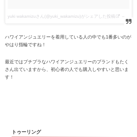
yuki wakamizuさん(@yuki_wakamizu)がシェアした投稿
–
201
ハワイアンジュエリーを着用している人の中でも1番多いのが
やはり指輪ですね！
最近ではプチプラなハワイアンジュエリーのブランドもたく
さん出ていますから、初心者の人でも購入しやすいと思いま
す！
トゥーリング