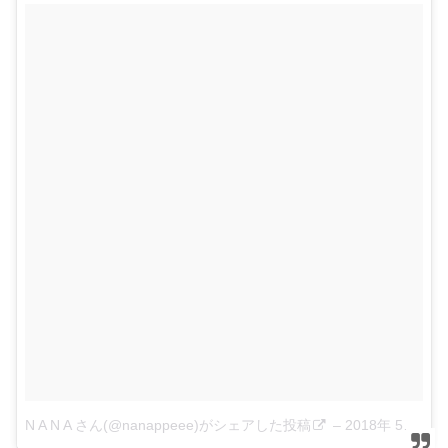
N A N A さん(@nanappeee)がシェアした投稿
–
2018年 5月月4日午前3時33分PDT