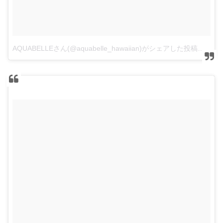
AQUABELLEさん(@aquabelle_hawaiian)がシェアした投稿
–
2