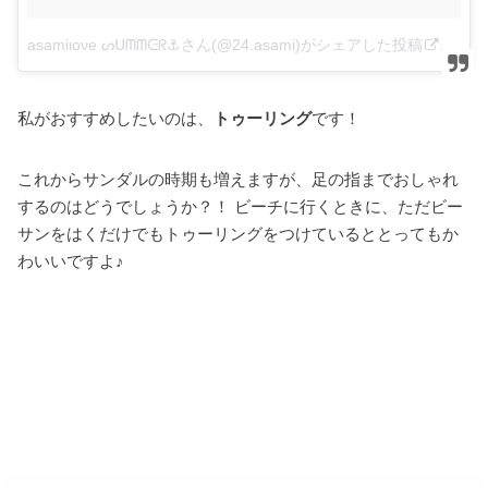
asamiιονe ᔕᑌᗰᗰᕮᖇ⚓︎さん(@24.asami)がシェアした投稿
–
20
私がおすすめしたいのは、
トゥーリング
です！
これからサンダルの時期も増えますが、足の指までおしゃれ
するのはどうでしょうか？！ ビーチに行くときに、ただビー
サンをはくだけでもトゥーリングをつけているととってもか
わいいですよ♪