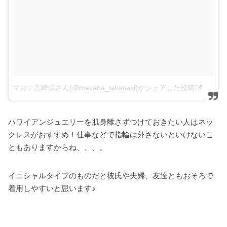
マカナ高崎店さん(@makana_takasaki)がシェアした投稿
–
20
ハワイアンジュエリーを肌身離さずつけておきたい人はネッ
クレスがおすすめ！仕事などで指輪は外さないといけないこ
ともありますからね、、、。
イニシャルタイプのものだと彼氏や夫婦、友達ともおそろで
着用しやすいと思います♪