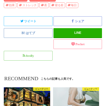
効果
ストレッチ
夜
寝る前
毎日
ツイート
シェア
LINE
はてブ
Pocket
feedly
RECOMMEND
こちらの記事も人気です。
ビューティー
ビューティー