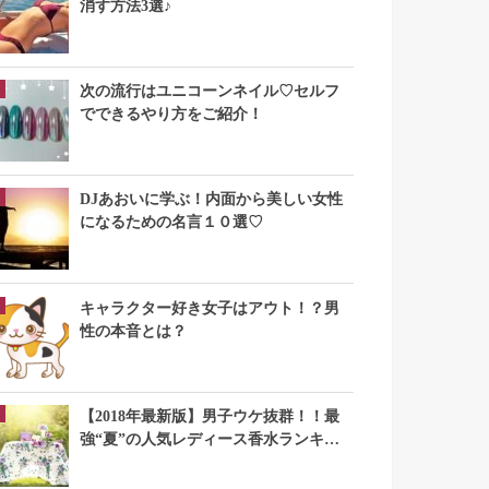
消す方法3選♪
次の流行はユニコーンネイル♡セルフ
でできるやり方をご紹介！
DJあおいに学ぶ！内面から美しい女性
になるための名言１０選♡
キャラクター好き女子はアウト！？男
性の本音とは？
【2018年最新版】男子ウケ抜群！！最
強“夏”の人気レディース香水ランキン
グTOP10