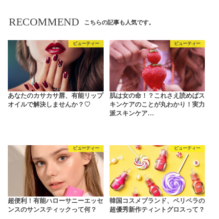
RECOMMEND
こちらの記事も人気です。
ビューティー
ビューティー
あなたのカサカサ唇、有能リップ
肌は女の命！？これさえ読めばス
オイルで解決しませんか？♡
キンケアのことが丸わかり！実力
派スキンケア…
ビューティー
ビューティー
超便利！有能ハローサニーエッセ
韓国コスメブランド、ペリペラの
ンスのサンスティックって何？
超優秀新作ティントグロスって？