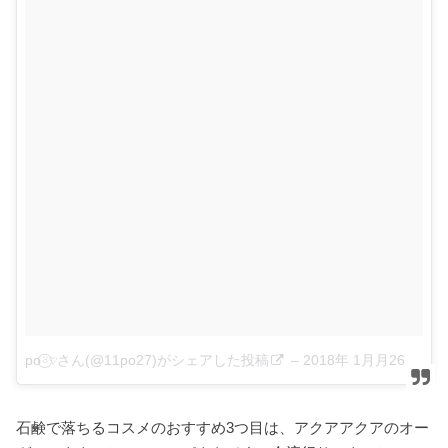
po⍤⃝♡さん(@11po27)がシェアした投稿
–
2018年 1月月26日午前6時36分PST
石鹸で落ちるコスメのおすすめ3つ目は、アクアアクアのオー