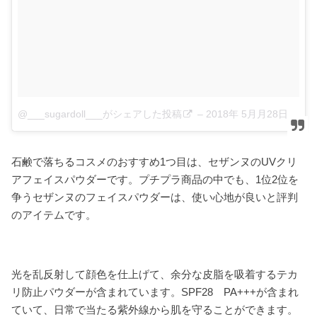
@___sugardoll___がシェアした投稿
–
2018年 5月月28日午前2時52分PDT
石鹸で落ちるコスメのおすすめ1つ目は、セザンヌのUVクリ
アフェイスパウダーです。プチプラ商品の中でも、1位2位を
争うセザンヌのフェイスパウダーは、使い心地が良いと評判
のアイテムです。
光を乱反射して顔色を仕上げて、余分な皮脂を吸着するテカ
リ防止パウダーが含まれています。SPF28 PA+++が含まれ
ていて、日常で当たる紫外線から肌を守ることができます。