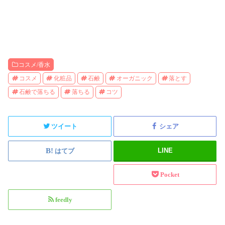
コスメ/香水
コスメ
化粧品
石鹸
オーガニック
落とす
石鹸で落ちる
落ちる
コツ
ツイート
シェア
LINE
はてブ
Pocket
feedly