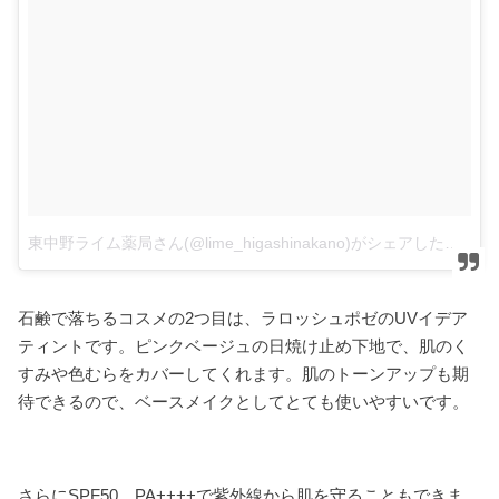
東中野ライム薬局さん(@lime_higashinakano)がシェアした投稿
石鹸で落ちるコスメの2つ目は、ラロッシュポゼのUVイデア
ティントです。ピンクベージュの日焼け止め下地で、肌のく
すみや色むらをカバーしてくれます。肌のトーンアップも期
待できるので、ベースメイクとしてとても使いやすいです。
さらにSPF50、PA++++で紫外線から肌を守ることもできま