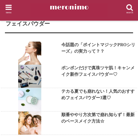
HOME
タグ : フェイスパウダー
menu
search
TAG
フェイスパウダー
今話題の「ポイントマジックPROシリ
ーズ」の実力って？？
ポンポンだけで真珠ツヤ肌！キャンメ
イク新作フェイスパウダー♡
テカる夏でも崩れない！人気のおすす
めフェイスパウダー3選♡
順番ややり方次第で崩れ知らず！最新
のベースメイク方法☆