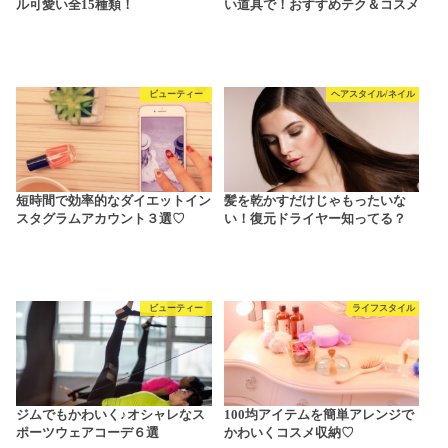
ル可愛い全15種類！
い道具で！おすすめテク＆コスメ
ビューティー
ヘアスタイル/ネイル
短時間で効率的なダイエットイン
髪を乾かすだけじゃもったいな
スタグラムアカウント３選♡
い！復元ドライヤー知ってる？
ビューティー
ライフスタイル
ジムでもかわいく♪オシャレなス
100均アイテムを簡単アレンジで
ポーツウェアコーデ６選
かわいくコスメ収納♡