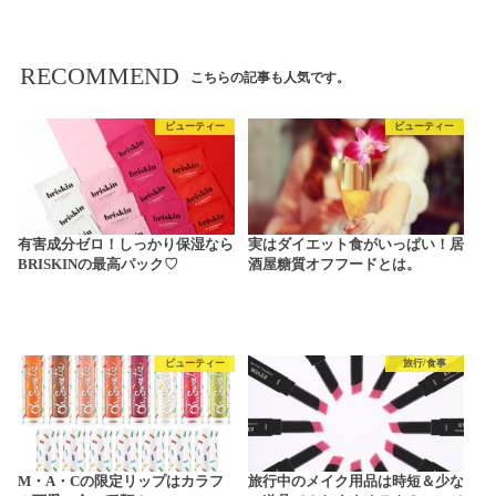
RECOMMEND
こちらの記事も人気です。
ビューティー
ビューティー
有害成分ゼロ！しっかり保湿なら
実はダイエット食がいっぱい！居
BRISKINの最高パック♡
酒屋糖質オフフードとは。
ビューティー
旅行/食事
M・A・Cの限定リップはカラフ
旅行中のメイク用品は時短＆少な